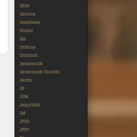
G505
Galeria
Headless
Huber
Ibz
Imbuia
Ironbird
Jacarandá
Jacarandá Violeta
Jacks
JB
JEM
Jequitibá
JM
JPX6
JPX7