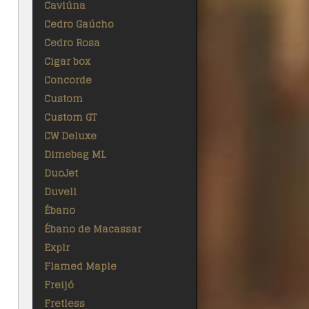
Caviúna
Cedro Gaúcho
Cedro Rosa
Cigar box
Concorde
Custom
Custom GT
CW Deluxe
Dimebag ML
DuoJet
Duvell
Ébano
Ébano de Macassar
Explr
Flamed Maple
Freijó
Fretless