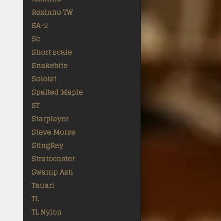
Roxinho TW
SA-2
Sc
Short scale
Snakebite
Soloist
Spalted Maple
ST
Starplayer
Steve Morse
StingRay
Stratocaster
Swamp Ash
Tauari
TL
TL Nylon