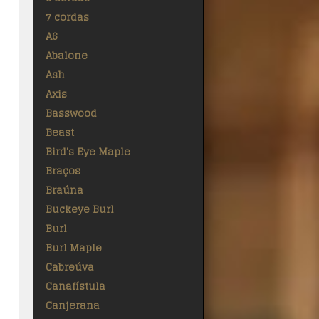
7 cordas
A6
Abalone
Ash
Axis
Basswood
Beast
Bird's Eye Maple
Braços
Braúna
Buckeye Burl
Burl
Burl Maple
Cabreúva
Canafístula
Canjerana