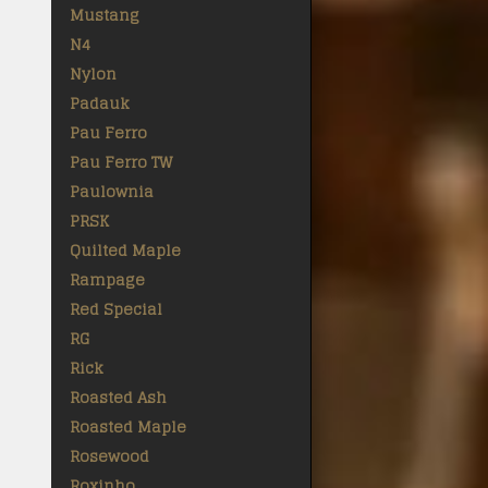
Mustang
N4
Nylon
Padauk
Pau Ferro
Pau Ferro TW
Paulownia
PRSK
Quilted Maple
Rampage
Red Special
RG
Rick
Roasted Ash
Roasted Maple
Rosewood
Roxinho