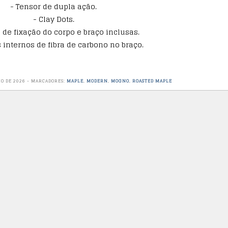
- Tensor de dupla ação.
- Clay Dots.
 de fixação do corpo e braço inclusas.
s internos de fibra de carbono no braço.
O DE 2026
-
MARCADORES:
MAPLE
,
MODERN
,
MOGNO
,
ROASTED MAPLE