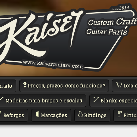
Preços, prazos, como funciona?
Loja 
ntato
Madeiras para braços e escalas
Blanks especia
Reforços
Marcações
Bindings
Pintu