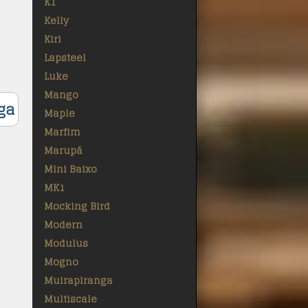
K1
Kelly
Kiri
Lapsteel
Luke
Mango
ga
Maple
Marfim
Marupá
Mini Baixo
MK1
Mocking Bird
Modern
Modulus
Mogno
Muirapiranga
Multiscale