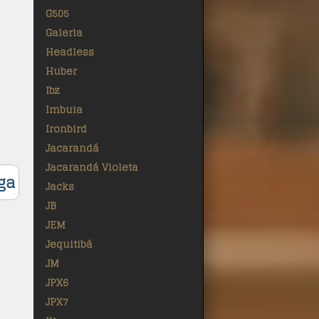
G505
Galeria
Headless
Huber
Ibz
Imbuia
Ironbird
Jacarandá
Jacarandá Violeta
ga
Jacks
JB
JEM
Jequitibá
JM
JPX6
JPX7