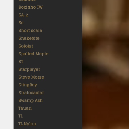
Roxinho TW
SA-2
Sc
Short scale
Snakebite
Soloist
Spalted Maple
ST
Starplayer
Steve Morse
StingRay
Stratocaster
Swamp Ash
Tauari
TL
TL Nylon