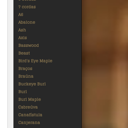
7 cordas
A6
Abalone
Ash
Axis
Basswood
Beast
Bird's Eye Maple
Braços
Braúna
Buckeye Burl
Burl
Burl Maple
Cabreúva
Canafístula
Canjerana