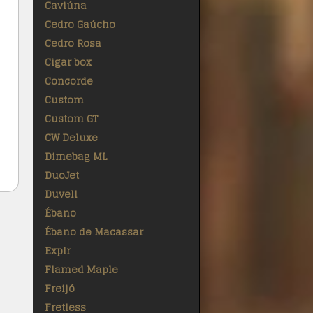
Caviúna
Cedro Gaúcho
Cedro Rosa
Cigar box
Concorde
Custom
Custom GT
CW Deluxe
Dimebag ML
DuoJet
Duvell
Ébano
Ébano de Macassar
Explr
Flamed Maple
Freijó
Fretless