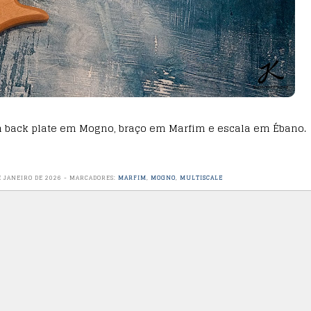
 back plate em Mogno, braço em Marfim e escala em Ébano.
E JANEIRO DE 2026
-
MARCADORES:
MARFIM
,
MOGNO
,
MULTISCALE