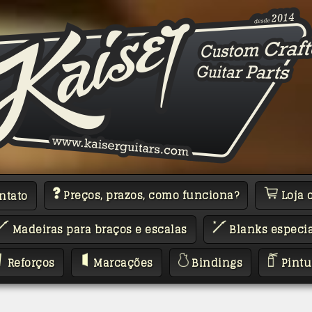
Preços, prazos, como funciona?
Loja 
ntato
Madeiras para braços e escalas
Blanks especia
Reforços
Marcações
Bindings
Pintu