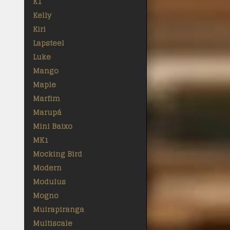
K1
Kelly
Kiri
Lapsteel
Luke
Mango
Maple
Marfim
Marupá
Mini Baixo
MK1
Mocking Bird
Modern
Modulus
Mogno
Muirapiranga
Multiscale