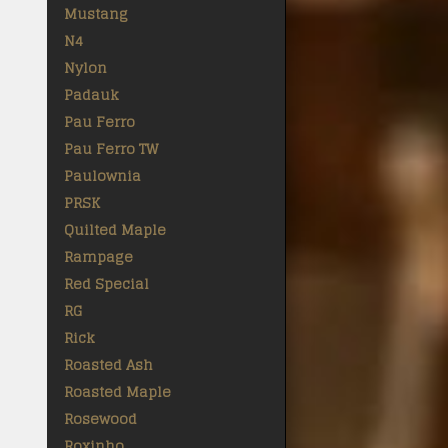
Mustang
N4
Nylon
Padauk
Pau Ferro
Pau Ferro TW
Paulownia
PRSK
Quilted Maple
Rampage
Red Special
RG
Rick
Roasted Ash
Roasted Maple
Rosewood
Roxinho