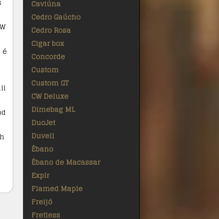
s
Caviúna
Cedro Gaúcho
SW
Cedro Rosa
Cigar box
 é
Concorde
Custom
Custom GT
ll
CW Deluxe
Dimebag ML
od
DuoJet
Duvell
ch
Ébano
Ébano de Macassar
Explr
Flamed Maple
Freijó
Fretless