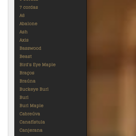
7 cordas
A6
Abalone
Ash
Axis
Basswood
Beast
Bird's Eye Maple
Braços
Braúna
Buckeye Burl
Burl
Burl Maple
Cabreúva
Canafístula
Canjerana