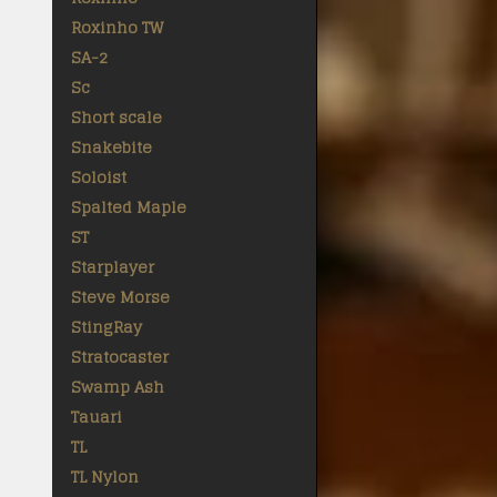
Roxinho TW
SA-2
Sc
Short scale
Snakebite
Soloist
Spalted Maple
ST
Starplayer
Steve Morse
StingRay
Stratocaster
Swamp Ash
Tauari
TL
TL Nylon