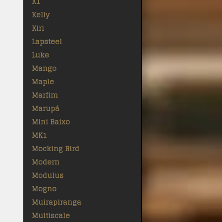
K1
Kelly
Kiri
Lapsteel
Luke
Mango
Maple
Marfim
Marupá
Mini Baixo
MK1
Mocking Bird
Modern
Modulus
Mogno
Muirapiranga
Multiscale