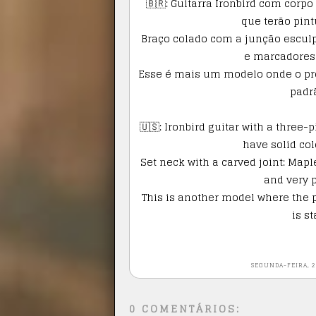
🇧🇷: Guitarra Ironbird com corp
que terão pint
Braço colado com a junção esculp
e marcadores 
Esse é mais um modelo onde o pro
padr
🇺🇸: Ironbird guitar with a three-
have solid colo
Set neck with a carved joint: Mapl
and very 
This is another model where the 
is s
SEGUNDA-FEIRA, 2
0 COMENTÁRIOS: