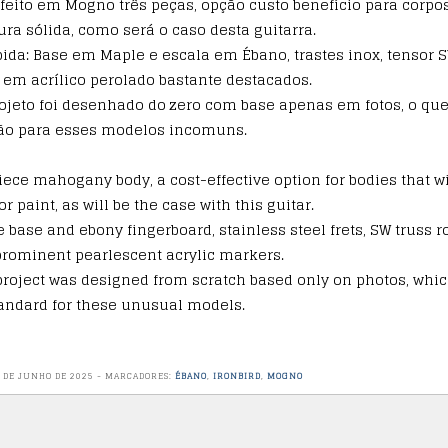
o feito em Mogno três peças, opção custo benefício para corpo
ura sólida, como será o caso desta guitarra.
ida: Base em Maple e escala em Ébano, trastes inox, tensor 
em acrílico perolado bastante destacados.
jeto foi desenhado do zero com base apenas em fotos, o que
ão para esses modelos incomuns.
piece mahogany body, a cost-effective option for bodies that wi
r paint, as will be the case with this guitar.
e base and ebony fingerboard, stainless steel frets, SW truss r
prominent pearlescent acrylic markers.
project was designed from scratch based only on photos, whi
tandard for these unusual models.
 DE JUNHO DE 2025
-
MARCADORES:
ÉBANO
,
IRONBIRD
,
MOGNO