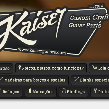
Preços, prazos, como funciona?
Loja 
ntato
Madeiras para braços e escalas
Blanks especia
Reforços
Marcações
Bindings
Pintu