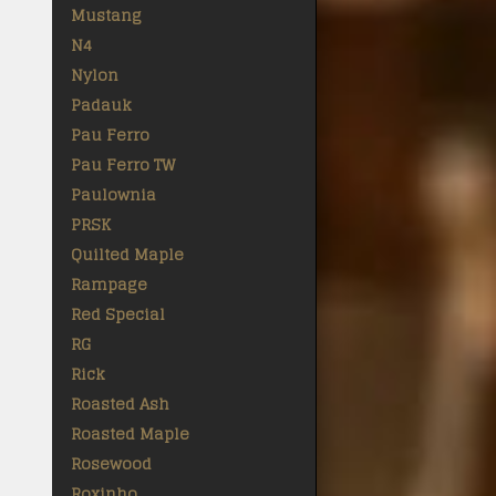
Mustang
N4
Nylon
Padauk
Pau Ferro
Pau Ferro TW
Paulownia
PRSK
Quilted Maple
Rampage
Red Special
RG
Rick
Roasted Ash
Roasted Maple
Rosewood
Roxinho