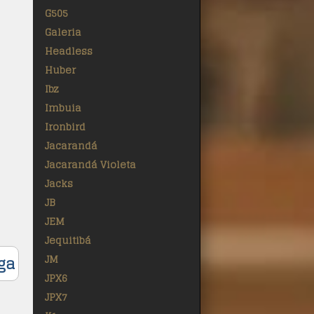
G505
Galeria
Headless
Huber
Ibz
Imbuia
Ironbird
Jacarandá
Jacarandá Violeta
Jacks
JB
JEM
Jequitibá
ga
JM
JPX6
JPX7